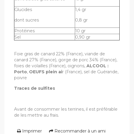
Glucides
1,4 gr
dont sucres
0,8 gr
Protéines
10 gr
Sel
0,90 gr
Foie gras de canard 22% (France), viande de
canard 27% (France), gorge de porc 34% (France),
foies de volailles (France), oignons,
ALCOOL :
Porto
,
OEUFS plein ai
r (France), sel de Guérande,
poivre
Traces de sulfites
Avant de consommer les terrines, il est préférable
de les mettre au frais.
Imprimer
Recommander à un ami