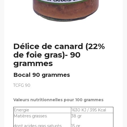
Délice de canard (22%
de foie gras)- 90
grammes
Bocal 90 grammes
TCFG 90
Valeurs nutritionnelles pour 100 grammes
Energie
1630 KJ / 395 Kcal
Matières grasses
38 gr
dont acides gras saturés
15 gr