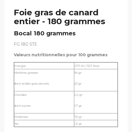
Foie gras de canard
entier - 180 grammes
Bocal 180 grammes
FG 180 STE
Valeurs nutritionnelles pour 100 grammes
Energie
2171 KJ / 527 Kcal
Matières grasses
54 gr
dont acides gras saturés
23 gr
Glucides
2,4 gr
dont sucres
1,7 gr
Protéines
7,5 gr
Sel
1,2 gr