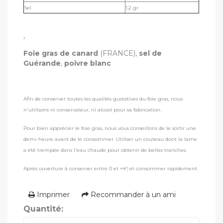
Sel
1,2 gr
,
Foie gras de canard
(FRANCE),
sel de
Guérande
,
poivre blanc
Afin de conserver toutes les qualités gustatives du foie gras, nous
n'utilisons ni conservateur, ni alcool pour sa fabrication.
Pour bien apprécier le foie gras, nous vous conseillons de le sortir une
demi-heure avant de le consommer. Utiliser un couteau dont la lame
a été trempée dans l'eau chaude pour obtenir de belles tranches.
Après ouverture à conserver entre 0 et +4°, et consommer rapidement.
Imprimer
Recommander à un ami
Quantité: