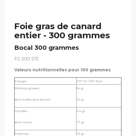
Foie gras de canard
entier - 300 grammes
Bocal 300 grammes
FG 300 STE
Valeurs nutritionnelles pour 100 grammes
Energie
2171 KJ / 527 Kcal
Matières grasses
54 gr
dont acides gras saturés
23 gr
Glucides
2,4 gr
dont sucres
1,7 gr
Protéines
7,5 gr